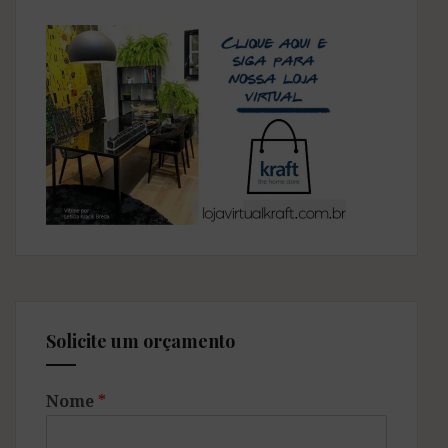
à
frente
da
Kartell
Solicite um orçamento
Nome
*