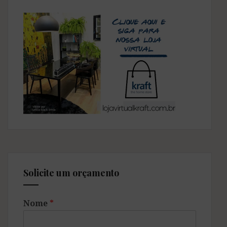
à
frente
da
Kartell
Solicite um orçamento
Nome
*