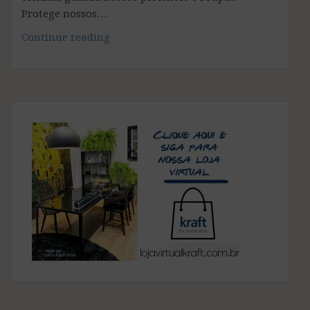
Protege nossos…
Você
Continue reading
escolhe
a
sua
madeira
de
forma
sustentável?