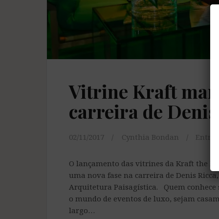
Vitrine Kraft ma
carreira de Denis
02/11/2017
Cynthia Bondan
Entrev
O lançamento das vitrines da Kraft the 
uma nova fase na carreira de Denis Ricca,
Arquitetura Paisagística. Quem conhece
o mundo de eventos de luxo, sejam casam
largo…