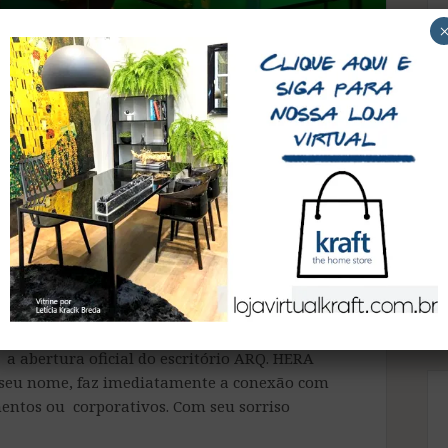
rca momento em
 Ricca
ista
home store neste mês de outubro representam
 a abertura oficial do escritório ARQ. HERA
 seu nome, faz imediatamente a conexão com
entos ou corporativos. Com seu sorriso