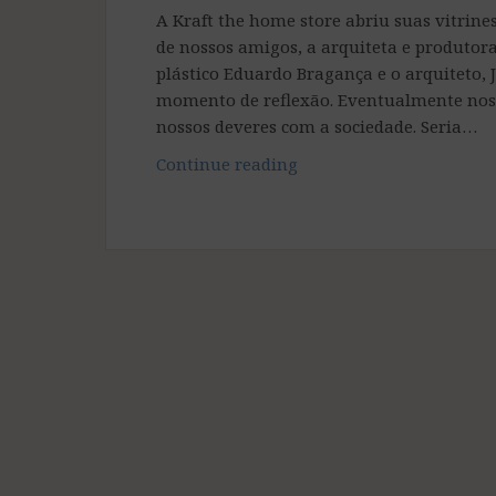
A Kraft the home store abriu suas vitrines
de nossos amigos, a arquiteta e produtora
plástico Eduardo Bragança e o arquiteto,
momento de reflexão. Eventualmente nos
nossos deveres com a sociedade. Seria…
Kraft
Continue reading
the
home
store
inaugura
sua
Vitrine
Manifesto
trazendo
o
tema
Corrupção
e