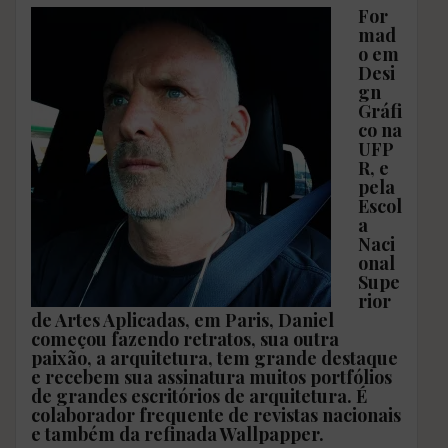
For
mad
o em
Desi
gn
Gráfi
co na
UFP
R, e
pela
Escol
a
Naci
onal
Supe
rior
de Artes Aplicadas, em Paris, Daniel
começou fazendo retratos, sua outra
paixão, a arquitetura, tem grande destaque
e recebem sua assinatura muitos portfólios
de grandes escritórios de arquitetura. É
colaborador frequente de revistas nacionais
e também da refinada Wallpapper.