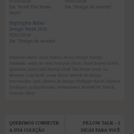
07/03/2018
09/07/2018
t
b
e
o
Em "Kraft The Home
Em "Design de móveis"
r
o
Store"
(
k
a
(
b
a
Highlights Milan
r
b
e
r
Design Week 2018
e
e
02/05/2018
m
e
n
m
Em "Design de móveis"
o
n
v
o
a
v
j
a
a
j
Palavras-chave:
Axor
,
beleza
,
decor
,
Design
,
Design
n
a
Assinado
,
estilo de vida
,
François Ghost
,
Ghost Buster
,
hotéis
,
e
n
l
e
Ipanema
,
Juicy Salif
,
Kartell
,
Kraft The Home Store
,
Le
a
l
)
a
Meurice
,
Loja Kraft
,
Louis Ghost
,
móveis de design
,
)
novonucleo
,
npd
,
objetos de design
,
Philippe Starck
,
Plástico
Ecológico
,
policarbonato
,
restaurantes
,
RushNOW
,
Starck
,
Victoria Ghost
Navegação
QUEREMOS CONHECER
PILLOW TALK – 5
de
A SUA COLEÇÃO
DICAS PARA VOCÊ