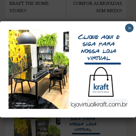
Post
KRAFT THE HOME
COMPOR ALMOFADAS
STORE!!
SEM MEDO!
×
Deixe uma resposta
Você precisa fazer o
login
para publicar um
comentário.
Esse site utiliza o Akismet para reduzir spam.
Aprenda
como seus dados de comentários são processados
.